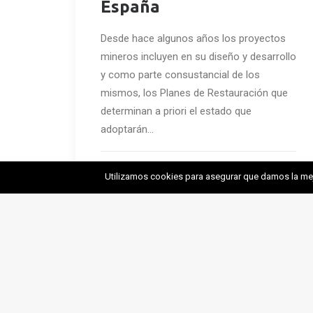
España
Desde hace algunos años los proyectos
mineros incluyen en su diseño y desarrollo
y como parte consustancial de los
mismos, los Planes de Restauración que
determinan a priori el estado que
adoptarán…
by EMC
Utilizamos cookies para asegurar que damos la mejo