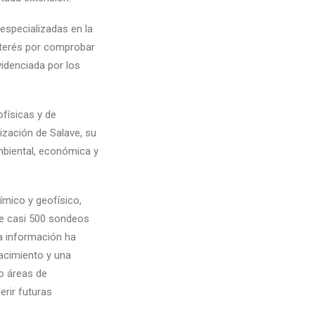
especializadas en la
nterés por comprobar
videnciada por los
físicas y de
ización de Salave, su
ambiental, económica y
ímico y geofísico,
ve casi 500 sondeos
a información ha
yacimiento y una
do áreas de
rir futuras