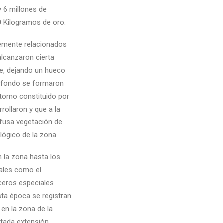
 6 millones de
0 Kilogramos de oro.
lemente relacionados
alcanzaron cierta
ve, dejando un hueco
o fondo se formaron
orno constituido por
rrollaron y que a la
ofusa vegetación de
lógico de la zona.
 la zona hasta los
ales como el
aceros especiales
sta época se registran
en la zona de la
itada extensión.