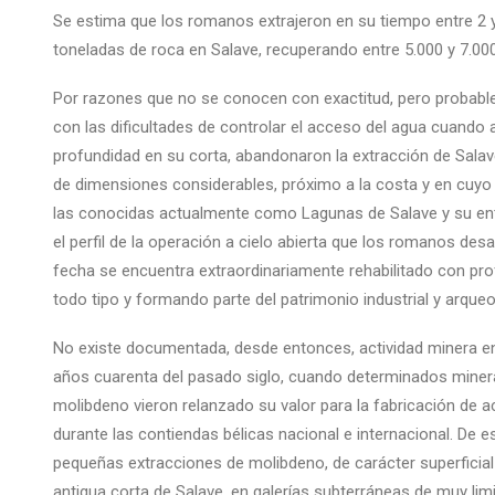
Se estima que los romanos extrajeron en su tiempo entre 2 y
toneladas de roca en Salave, recuperando entre 5.000 y 7.00
Por razones que no se conocen con exactitud, pero probab
con las dificultades de controlar el acceso del agua cuando 
profundidad en su corta, abandonaron la extracción de Sala
de dimensiones considerables, próximo a la costa y en cuy
las conocidas actualmente como Lagunas de Salave y su ent
el perfil de la operación a cielo abierta que los romanos desa
fecha se encuentra extraordinariamente rehabilitado con pr
todo tipo y formando parte del patrimonio industrial y arqueo
No existe documentada, desde entonces, actividad minera en
años cuarenta del pasado siglo, cuando determinados miner
molibdeno vieron relanzado su valor para la fabricación de 
durante las contiendas bélicas nacional e internacional. De e
pequeñas extracciones de molibdeno, de carácter superficial 
antigua corta de Salave, en galerías subterráneas de muy lim