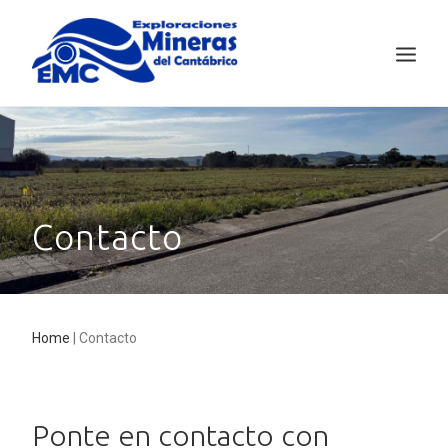
EMC
MINERÍA SOSTENIBLE
SALAVE
Contacto
NOTICIAS
CONTACTO
ENGLISH
Home
|
Contacto
Ponte en contacto con