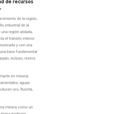
ad de recursos
.
ecimiento de la región,
o industrial de la
ó una región aislada,
 el tránsito interior
comunicada y con una
, una base fundamental
ejado, incluso, restos
rtante en minería
rnamentales, aguas
ducen oro, fluorita,
stria minera como un
uísima tradición