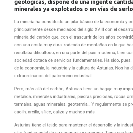
geológicas, dispone de una ingente cantid
minerales ya explotados o en vías de serlo
La minería ha constituido un pilar básico de la economía y cr
principalmente desde mediados del siglo XVIII con el desarroll
minería del carbón que, con el trascurrir de los años convirti
con una costa muy dura, rodeada de montañas en la que hasta
resultaba dificultoso, en una parte del país moderna, bien 
sociedad dotada de servicios fundamentales. Ha sido, pues
de la economía, la industria y la cultura de Asturias. Nos ha d
extraordinarios del patrimonio industrial.
Pero, más allá del carbón, Asturias tiene un bagaje muy impo
metálica, minerales industriales, piedras preciosas, rocas o
termales, aguas minerales, geotermia… Y regularmente se pro
caolín, arcilla, sílice, caliza y muchos más.
Asturias tiene el tejido para mantener el desarrollo y la indu
pilar fundamental de su economía y progreso. Tiene una larg