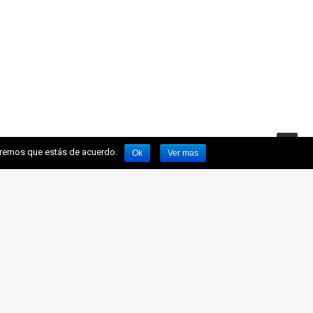
miremos que estás de acuerdo.
Ok
Ver mas
BLE
SALAVE
NOTICIAS
CONTACTO