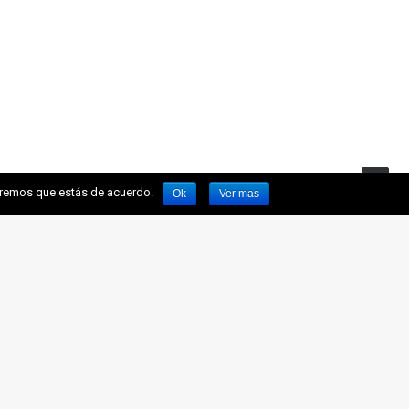
miremos que estás de acuerdo.
Ok
Ver mas
BLE
SALAVE
NOTICIAS
CONTACTO