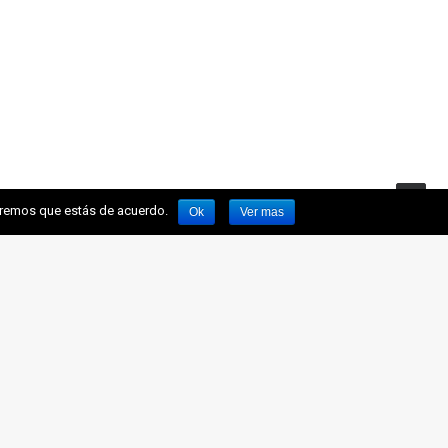
miremos que estás de acuerdo.
Ok
Ver mas
BLE
SALAVE
NOTICIAS
CONTACTO