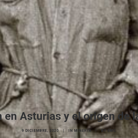
 en Asturias y el origen de 
9 DICIEMBRE, 2020
|
IN
MINERÍA
|
BY
EMC