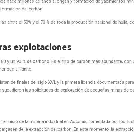
sde hace millones de años el origen y formación de yacimientos mine
 formación del carbón.
n entre el 50% y el 70 % de toda la producción nacional de hulla, c
eras explotaciones
un 80 y un 90 % de carbono. Es el tipo de carbón más abundante, con u
r que el lignito.
an de finales del siglo XVI, y la primera licencia documentada para
 se sucedieron las solicitudes de explotación de pequeñas minas de c
l inicio de la minería industrial en Asturias, fomentada por los ilust
cargasen de la extracción del carbón. En este momento, la extracci