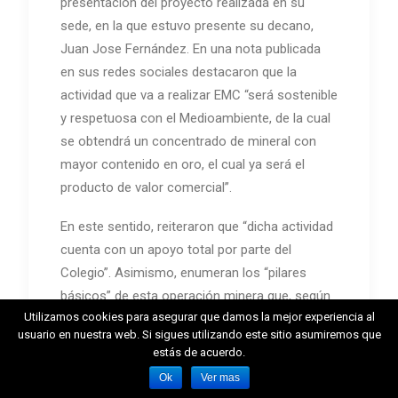
presentación del proyecto realizada en su
sede, en la que estuvo presente su decano,
Juan Jose Fernández. En una nota publicada
en sus redes sociales destacaron que la
actividad que va a realizar EMC “será sostenible
y respetuosa con el Medioambiente, de la cual
se obtendrá un concentrado de mineral con
mayor contenido en oro, el cual ya será el
producto de valor comercial”.
En este sentido, reiteraron que “dicha actividad
cuenta con un apoyo total por parte del
Colegio”. Asimismo, enumeran los “pilares
básicos” de esta operación minera que, según
Utilizamos cookies para asegurar que damos la mejor experiencia al
aseguran, son: “deposición de agua limpia al
usuario en nuestra web. Si sigues utilizando este sitio asumiremos que
mar a través de un emisario que garantizará la
estás de acuerdo.
protección de las aguas subterráneas,
Ok
Ver mas
restauración progresiva con relleno total, plan